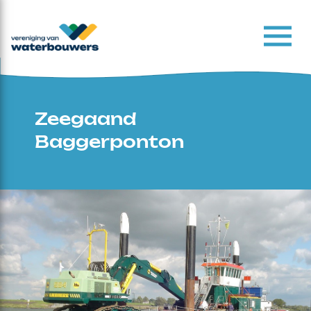
Zeegaand
Baggerponton