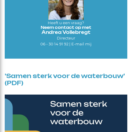
Heeft u een vraag?
Neem contact op met
Andrea Vollebregt
Directeur
06 - 30 14 91 92 |
E-mail mij
'Samen sterk voor de waterbouw'
(PDF)