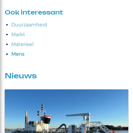
Ook interessant
Duurzaamheid
Markt
Materieel
Mens
Nieuws