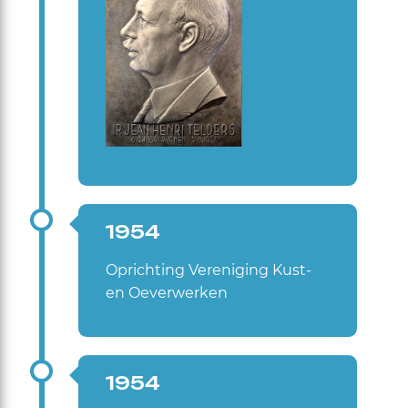
1954
Oprichting Vereniging Kust-
en Oeverwerken
1954