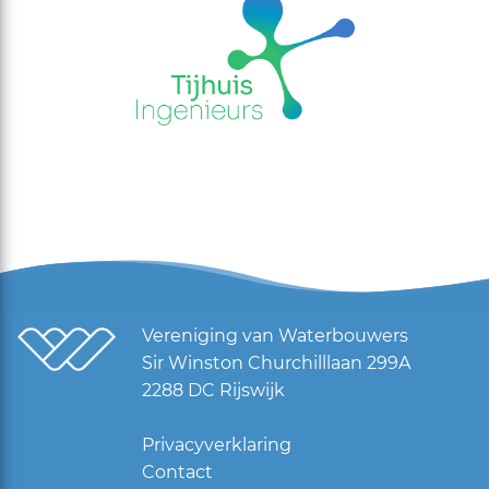
Vereniging van Waterbouwers
Sir Winston Churchilllaan 299A
2288 DC Rijswijk
Privacyverklaring
Contact