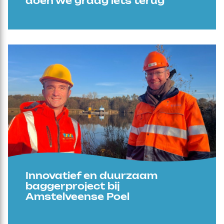
doen we graag iets terug
Innovatief en duurzaam
baggerproject bij
Amstelveense Poel