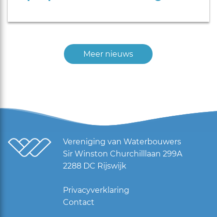
Meer nieuws
Vereniging van Waterbouwers
Sir Winston Churchilllaan 299A
2288 DC Rijswijk
Privacyverklaring
Contact