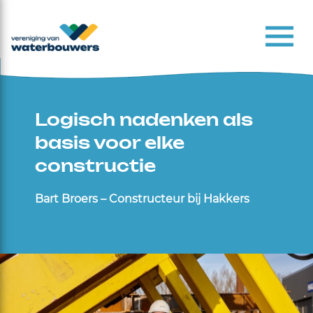
Logisch nadenken als
basis voor elke
constructie
Bart Broers – Constructeur bij Hakkers