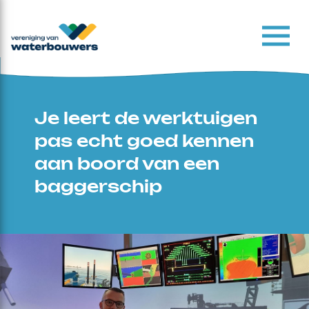
Je leert de werktuigen
pas echt goed kennen
aan boord van een
baggerschip