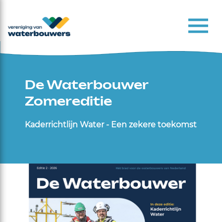
De Waterbouwer
Zomereditie
Kaderrichtlijn Water - Een zekere toekomst