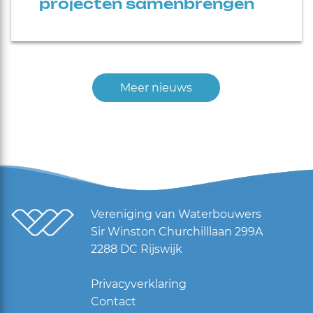
projecten samenbrengen
Meer nieuws
Vereniging van Waterbouwers
Sir Winston Churchilllaan 299A
2288 DC Rijswijk
Privacyverklaring
Contact