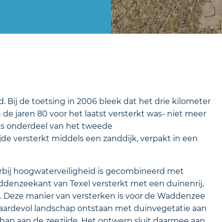
. Bij de toetsing in 2006 bleek dat het drie kilometer
de jaren 80 voor het laatst versterkt was- niet meer
 als onderdeel van het tweede
 versterkt middels een zanddijk, verpakt in een
aarbij hoogwaterveiligheid is gecombineerd met
addenzeekant van Texel versterkt met een duinenrij,
. Deze manier van versterken is voor de Waddenzee
aardevol landschap ontstaan met duinvegetatie aan
hap aan de zeezijde. Het ontwerp sluit daarmee aan