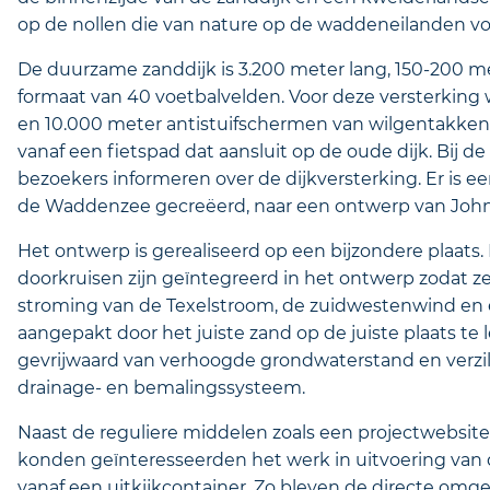
op de nollen die van nature op de waddeneilanden 
De duurzame zanddijk is 3.200 meter lang, 150-200 m
formaat van 40 voetbalvelden. Voor deze versterking 
en 10.000 meter antistuifschermen van wilgentakke
vanaf een fietspad dat aansluit op de oude dijk. Bij 
bezoekers informeren over de dijkversterking. Er is e
de Waddenzee gecreëerd, naar een ontwerp van John 
Het ontwerp is gerealiseerd op een bijzondere plaats
doorkruisen zijn geïntegreerd in het ontwerp zodat ze 
stroming van de Texelstroom, de zuidwestenwind en e
aangepakt door het juiste zand op de juiste plaats t
gevrijwaard van verhoogde grondwaterstand en verzi
drainage- en bemalingssysteem.
Naast de reguliere middelen zoals een projectwebsite
konden geïnteresseerden het werk in uitvoering van d
vanaf een uitkijkcontainer. Zo bleven de directe om