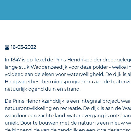
16-03-2022
In 1847 is op Texel de Prins Hendrikpolder drooggelegd
lange stuk Waddenzeedijk voor deze polder - welke in 
voldeed aan de eisen voor waterveiligheid. De dijk is
Hoogwaterbeschermingsprogramma aan de buitenzijde
natuurlijk ogend duin en strand.
De Prins Hendrikzanddijk is een integraal project, w
natuurontwikkeling en recreatie. De dijk is aan de W
waardoor een zachte land-water overgang is ontstaan
uniek. Door te bouwen met de natuur is een nieuw w
de binnenzijde van de zanddijk en een kwelderlandsc