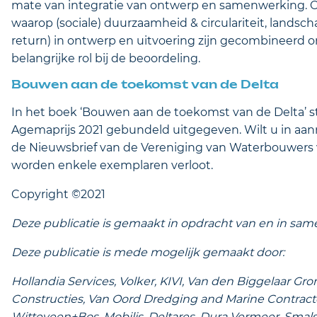
mate van integratie van ontwerp en samenwerking. Ook
waarop (sociale) duurzaamheid & circulariteit, landsc
return) in ontwerp en uitvoering zijn gecombineerd 
belangrijke rol bij de beoordeling.
Bouwen aan de toekomst van de Delta
In het boek ‘Bouwen aan de toekomst van de Delta’ staa
Agemaprijs 2021 gebundeld uitgegeven. Wilt u in aa
de Nieuwsbrief van de Vereniging van Waterbouwers
worden enkele exemplaren verloot.
Copyright ©2021
Deze publicatie is gemaakt in opdracht van en in s
Deze publicatie is mede mogelijk gemaakt door:
Hollandia Services, Volker, KIVI, Van den Biggelaar 
Constructies, Van Oord Dredging and Marine Contract
Witteveen+Bos, Mobilis, Deltares, Dura Vermeer, Smal