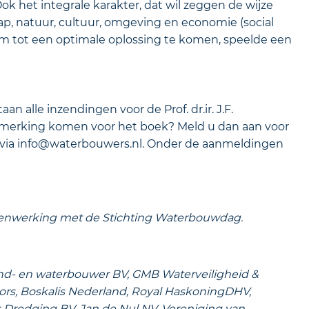
 het integrale karakter, dat wil zeggen de wijze
hap, natuur, cultuur, omgeving en economie (social
om tot een optimale oplossing te komen, speelde een
n alle inzendingen voor de Prof. dr.ir. J.F.
nmerking komen voor het boek? Meld u dan aan voor
 via info@waterbouwers.nl. Onder de aanmeldingen
amenwerking met de Stichting Waterbouwdag.
Grond- en waterbouwer BV, GMB Waterveiligheid &
ors, Boskalis Nederland, Royal HaskoningDHV,
s Dredging BV, Jan de Nul NV, Vereniging van